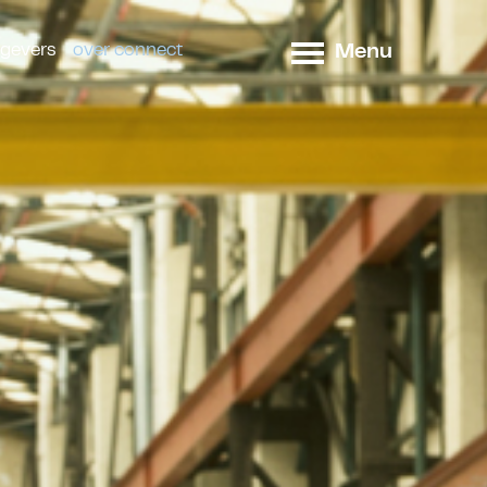
Menu
tgevers
over connect