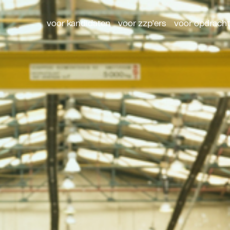
voor kandidaten
voor zzp'ers
voor opdrach