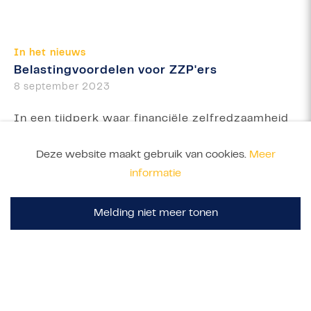
In het nieuws
Belastingvoordelen voor ZZP'ers
8 september 2023
In een tijdperk waar financiële zelfredzaamheid
en onafhankelijkheid steeds belangrijker worden,
Deze website maakt gebruik van cookies.
Meer
is het cruciaal voor ZZP'ers om vertrouwd te...
informatie
Melding niet meer tonen
Meer informatie
Bekijk al het nieuws