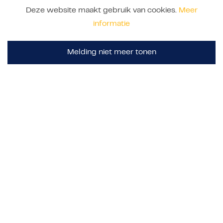
Vacatures
Deze website maakt gebruik van cookies.
Meer
Onze specialismen
informatie
Werken via Connect
Melding niet meer tonen
algemeen
Voor opdrachtgevers
Over Connect
Werken bij Connect
Contact
Klachtenregeling