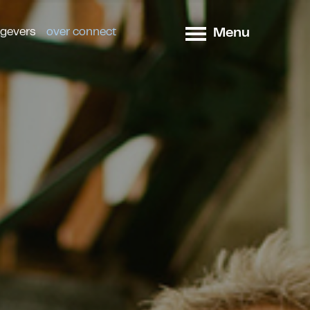
Menu
tgevers
over connect