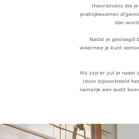
theorietoets die j
praktijkexamen afgenom
dan worde
Nadat je geslaagd 
waarmee je kunt aanton
Als zzp’er zul je naas
(door bijvoorbeeld he
namelijk een audit kom