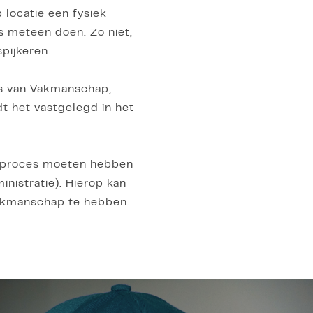
 locatie een fysiek
s meteen doen. Zo niet,
spijkeren.
js van Vakmanschap,
t het vastgelegd in het
jfsproces moeten hebben
nistratie). Hierop kan
 Vakmanschap te hebben.