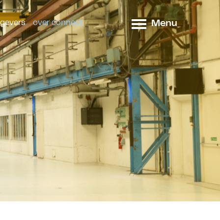
Menu
tgevers
over connect