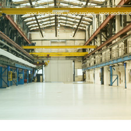
voor kandidaten
voor zzp'ers
voor opdrach