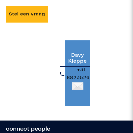
Stel een vraag
Davy
Kleppe
+31
882352666
connect people