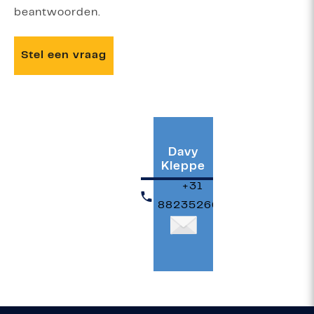
beantwoorden.
Stel een vraag
Davy
Kleppe
+31
882352666