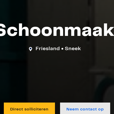
Schoonmaa
Friesland
Sneek
●
Direct solliciteren
Neem contact op