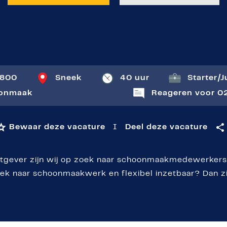
t
.800
Sneek
40 uur
Starter
|
J
onmaak
Reageren voor 02
Bewaar deze vacature
I
Deel deze vacature
tgever zijn wij op zoek naar schoonmaakmedewerkers 
zoek naar schoonmaakwerk en flexibel inzetbaar? Dan zij