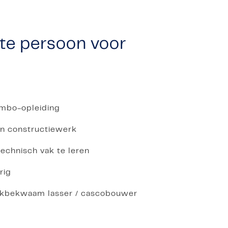
iste persoon voor
e mbo-opleiding
en constructiewerk
echnisch vak te leren
erig
vakbekwaam lasser / cascobouwer