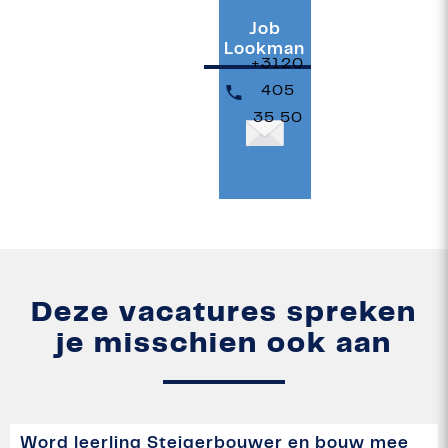
Job
Lookman
+3120
405
35 50
Deze vacatures spreken
je misschien ook aan
Word leerling Steigerbouwer en bouw mee