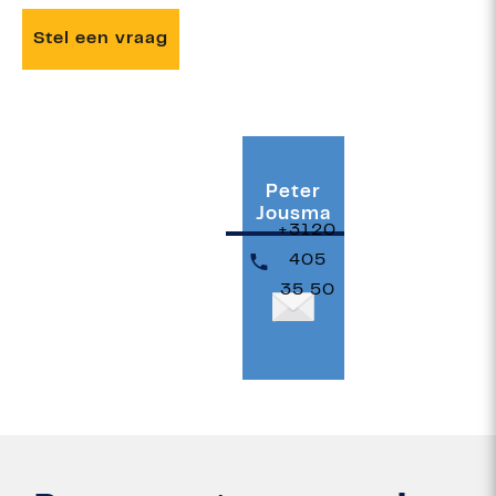
Stel een vraag
Peter
Jousma
+3120
405
35 50