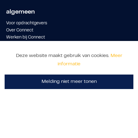
algemeen
Voor opdrachtgevers
Over Connect
Werken bij Connect
Contact
Klachtenregeling
Deze website maakt gebruik van cookies.
Meer
informatie
Melding niet meer tonen
© 2026 Connect
•
disclaimer
•
sitemap
•
privacy
•
vestigingen
•
algemene voorwaarden