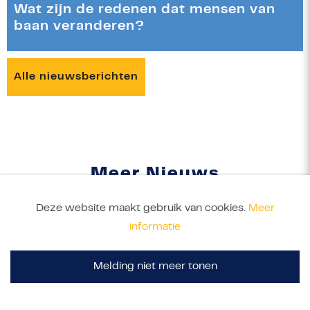
Wat zijn de redenen dat mensen van
baan veranderen?
Alle nieuwsberichten
Meer Nieuws
Deze website maakt gebruik van cookies.
Meer
informatie
In het nieuws
Belastingvoordelen voor ZZP'ers
Melding niet meer tonen
8 september 2023
In een tijdperk waar financiële zelfredzaamheid